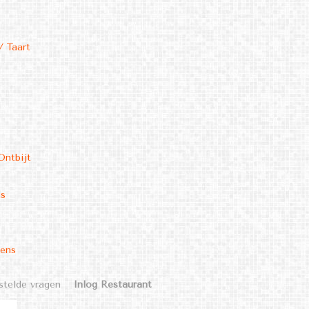
/ Taart
Ontbijt
ms
kens
stelde vragen
Inlog Restaurant