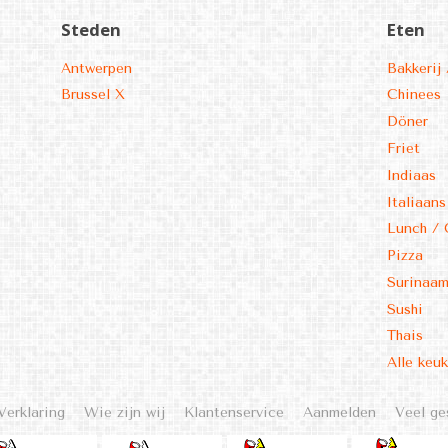
Steden
Eten
Antwerpen
Bakkerij 
Brussel X
Chinees
Döner
Friet
Indiaas
Italiaans
Lunch / 
Pizza
Surinaa
Sushi
Thais
Alle keu
Verklaring
Wie zijn wij
Klantenservice
Aanmelden
Veel ge