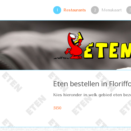
1
Restaurants
2
Menukaart
Eten bestellen in Floriff
Kies hieronder in welk gebied eten be
5150